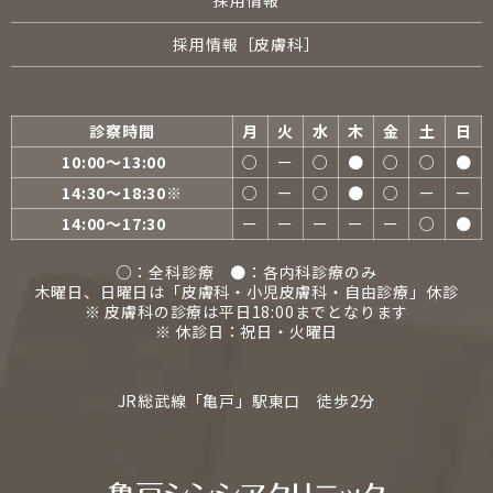
採用情報
採用情報［皮膚科］
診察時間
月
火
水
木
金
土
日
10:00〜13:00
○
ー
○
●
○
○
●
14:30〜18:30※
○
ー
○
●
○
ー
ー
14:00〜17:30
ー
ー
ー
ー
ー
○
●
○：全科診療 ●：各内科診療のみ
木曜日、日曜日は「皮膚科・小児皮膚科・自由診療」休診
※ 皮膚科の診療は平日18:00までとなります
※ 休診日：祝日・火曜日
JR総武線「亀戸」駅東口 徒歩2分