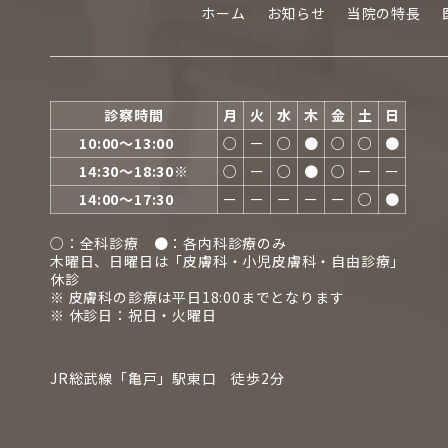
ホーム
お知らせ
当院の特長
診察時間
月
火
水
木
金
土
日
10:00〜13:00
○
ー
○
●
○
○
●
14:30〜18:30※
○
ー
○
●
○
ー
ー
14:00〜17:30
ー
ー
ー
ー
ー
○
●
○：全科診療 ●：各内科診療のみ
木曜日、日曜日は「皮膚科・小児皮膚科・自由診療」
休診
※ 皮膚科の診療は平日18:00までとなります
※ 休診日：祝日・火曜日
JR総武線「亀戸」駅東口 徒歩2分