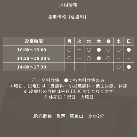
採用情報
採用情報［皮膚科］
診察時間
月
火
水
木
金
土
日
10:00〜13:00
○
ー
○
●
○
○
●
14:30〜18:30※
○
ー
○
●
○
ー
ー
14:00〜17:30
ー
ー
ー
ー
ー
○
●
○：全科診療 ●：各内科診療のみ
木曜日、日曜日は「皮膚科・小児皮膚科・自由診療」休診
※ 皮膚科の診療は平日18:00までとなります
※ 休診日：祝日・火曜日
JR総武線「亀戸」駅東口 徒歩2分