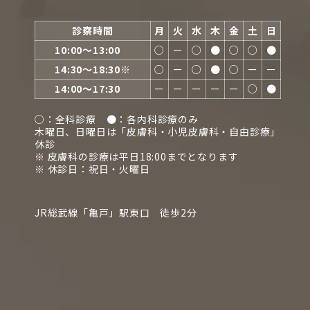
診察時間
月
火
水
木
金
土
日
10:00〜13:00
○
ー
○
●
○
○
●
14:30〜18:30※
○
ー
○
●
○
ー
ー
14:00〜17:30
ー
ー
ー
ー
ー
○
●
○：全科診療 ●：各内科診療のみ
木曜日、日曜日は「皮膚科・小児皮膚科・自由診療」
休診
※ 皮膚科の診療は平日18:00までとなります
※ 休診日：祝日・火曜日
JR総武線「亀戸」駅東口 徒歩2分